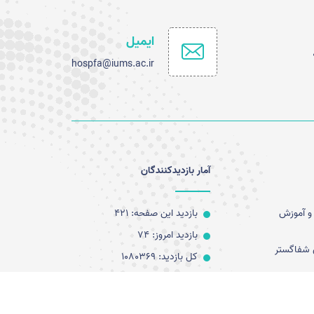
ایمیل
hospfa@iums.ac.ir
آمار بازدیدکنندگان
و آموزش
بازدید این صفحه: 421
بازدید امروز: 74
 شفاگستر
کل بازدید: 1080369
کاربران آنلاین: 0
آخرین به روز رسانی: 1405/05/15