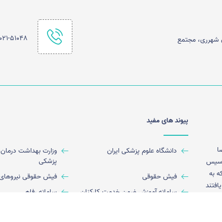
021-51048
ن شهرری، مجتمع
پیوند های مفید
ا
دانشگاه علوم پزشکی ایران
وزارت بهداشت درمان 
پزشکی
ان تاسیس
ه به
فیش حقوقی
فیش حقوقی نیروهای
افتند
سامانه آموزش ضمن خدمت کارکنان
سامانه رفاهی
ال
سامانه ارزشیابی کارکنان
قاصدک
 دارا
نوان مرکز