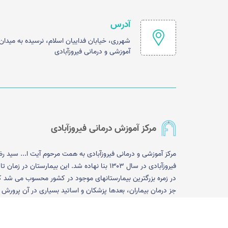
آدرس
شهرری، خیابان فداییان اسلام، نرسیده به میدا
آموزشی و درمانی فیروزآبادی
مرکز آموزش درمانی فیروزآبادی
مرکز آموزشی و درمانی فیروزآبادی به همت مرحوم آیت ا... سید رض
فیروزآبادی در سال ۱۳۰۳ بنا نهاده شد. این بیمارستان در زم
در زمره بزرگترین بیمارستانهای موجود در کشور محسوب می شد ک
جز درمان بیماران، بعدها پزشکان و اساتید بسیاری در آن پرورش ی
. در حال حاضر بیمارستان فیروزآبادی به عنوان یک بیمارستان جنر
تخصصی و درجه یک در شهرری به ارائه خدمات درمانی پرداخته و با
بودن حدود یکصد تخت ویژهICU ،CCU و Post CCU به ع