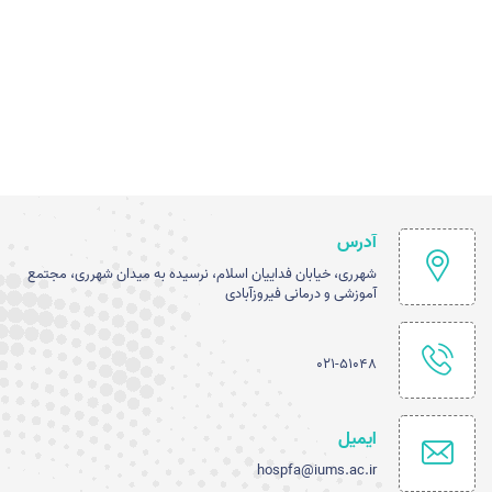
آدرس
شهرری، خیابان فداییان اسلام، نرسیده به میدان شهرری، مجتمع
آموزشی و درمانی فیروزآبادی
021-51048
ایمیل
hospfa@iums.ac.ir