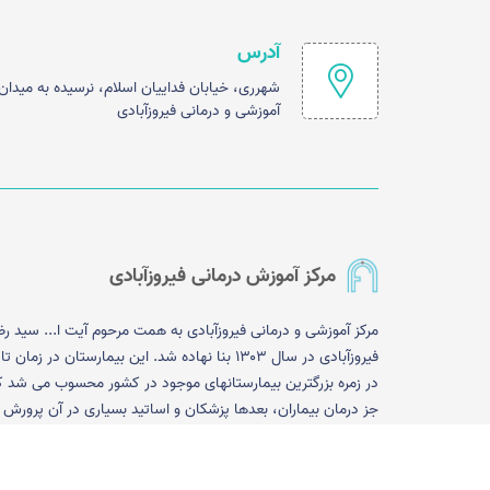
آدرس
شهرری، خیابان فداییان اسلام، نرسیده به میدا
آموزشی و درمانی فیروزآبادی
مرکز آموزش درمانی فیروزآبادی
مرکز آموزشی و درمانی فیروزآبادی به همت مرحوم آیت ا... سید رض
فیروزآبادی در سال ۱۳۰۳ بنا نهاده شد. این بیمارستان در زم
در زمره بزرگترین بیمارستانهای موجود در کشور محسوب می شد ک
جز درمان بیماران، بعدها پزشکان و اساتید بسیاری در آن پرورش ی
. در حال حاضر بیمارستان فیروزآبادی به عنوان یک بیمارستان جنر
تخصصی و درجه یک در شهرری به ارائه خدمات درمانی پرداخته و با
بودن حدود یکصد تخت ویژهICU ،CCU و Post CCU به ع