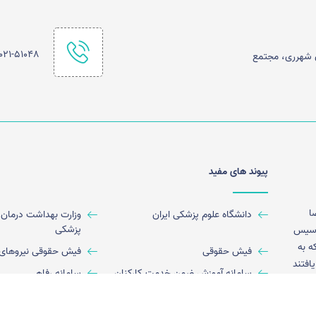
021-51048
ن شهرری، مجتمع
پیوند های مفید
ا
دانشگاه علوم پزشکی ایران
وزارت بهداشت درمان 
پزشکی
ان تاسیس
ه به
فیش حقوقی
فیش حقوقی نیروهای
افتند
سامانه آموزش ضمن خدمت کارکنان
سامانه رفاهی
ال
سامانه ارزشیابی کارکنان
قاصدک
 دارا
نوان مرکز