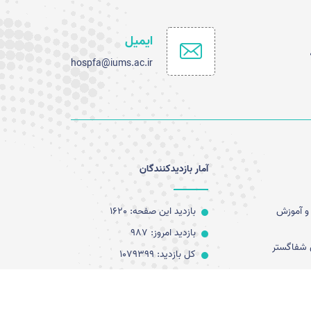
ایمیل
hospfa@iums.ac.ir
آمار بازدیدکنندگان
و آموزش
بازدید این صفحه: 1620
بازدید امروز: 987
 شفاگستر
کل بازدید: 1079399
کاربران آنلاین: 0
آخرین به روز رسانی: 1405/05/15