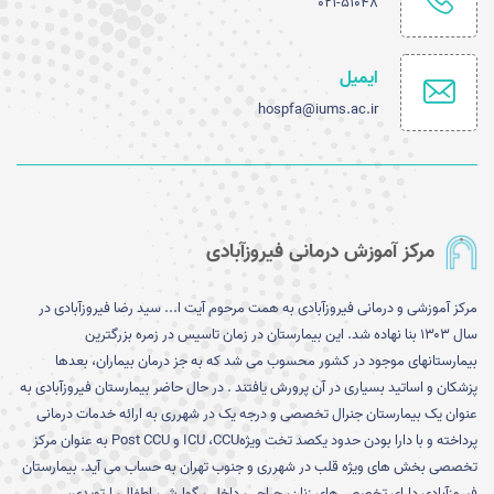
021-51048
ایمیل
hospfa@iums.ac.ir
مرکز آموزش درمانی فیروزآبادی
مرکز آموزشی و درمانی فیروزآبادی به همت مرحوم آیت ا... سید رضا فیروزآبادی در
سال ۱۳۰۳ بنا نهاده شد. این بیمارستان در زمان تاسیس در زمره بزرگترین
بیمارستانهای موجود در کشور محسوب می شد که به جز درمان بیماران، بعدها
پزشکان و اساتید بسیاری در آن پرورش یافتند . در حال حاضر بیمارستان فیروزآبادی به
عنوان یک بیمارستان جنرال تخصصی و درجه یک در شهرری به ارائه خدمات درمانی
پرداخته و با دارا بودن حدود یکصد تخت ویژهICU ،CCU و Post CCU به عنوان مرکز
تخصصی بخش های ویژه قلب در شهرری و جنوب تهران به حساب می آید. بیمارستان
فیروزآبادی دارای تخصص های زنان، جراحی، داخلی، گوارش، اطفال، ارتوپدی،